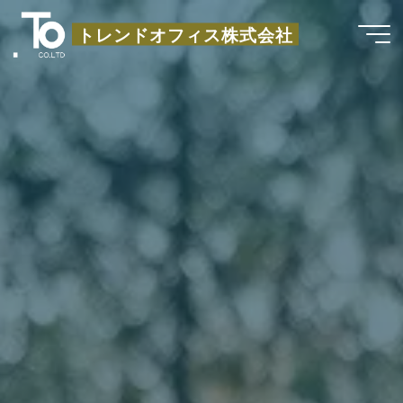
コ
トレンドオフィス株式会社
ン
テ
ン
ツ
へ
ス
キ
ッ
プ