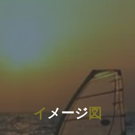
イ
メ
ー
ジ
図