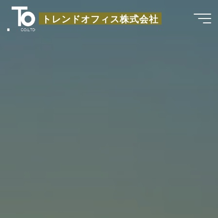
コ
トレンドオフィス株式会社
ン
テ
ン
ツ
へ
ス
キ
ッ
プ