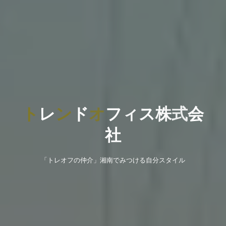
ト
レ
ン
ド
オ
フ
ィ
ス
株
式
会
社
「トレオフの仲介」湘南でみつける自分スタイル