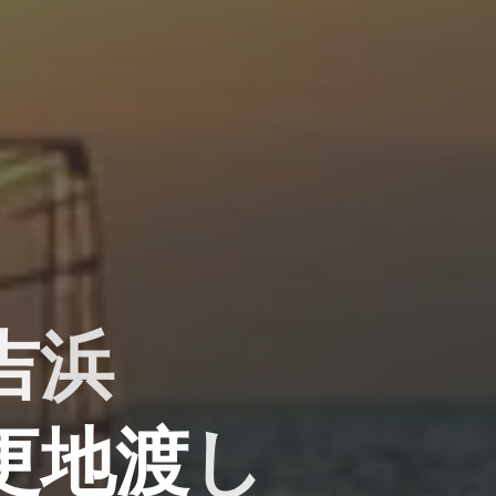
浜
吉
浜
更
地
渡
し