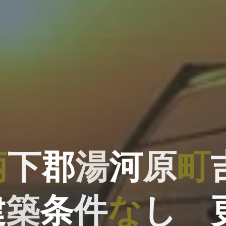
柄
下
郡
下
湯
河
原
町
建
築
条
築
件
な
し