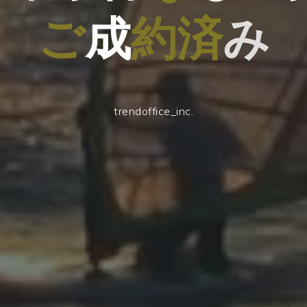
成
ご
成
約
済
み
trendoffice_inc.