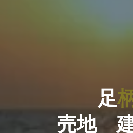
足
売
地