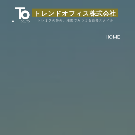
コ
トレンドオフィス株式会社
ン
テ
「トレオフの仲介」湘南でみつける自分スタイル
ン
HOME
ツ
へ
ス
キ
ッ
プ