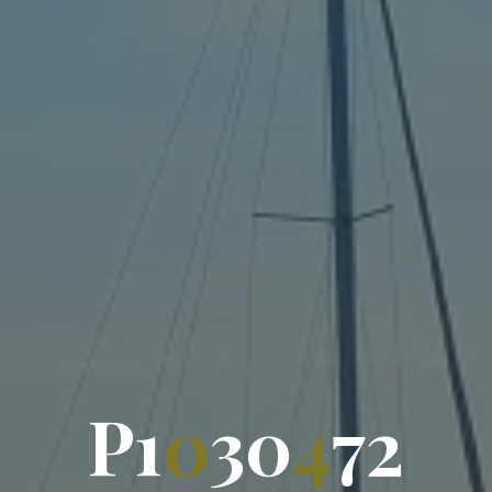
P
1
0
3
0
4
7
2