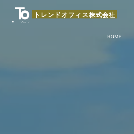
コ
ン
トレンドオフィス株式会社
テ
ン
HOME
ツ
へ
ス
キ
ッ
プ