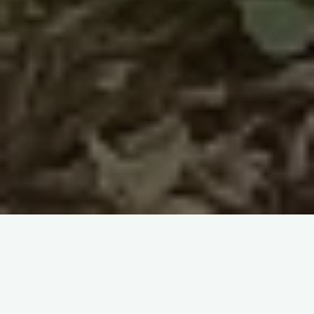
ＪＲ横浜線 / 橋本駅より 徒歩7200ｍ
約４１３坪の広々な休耕地。定期
的な草刈りにより管理状態良好で