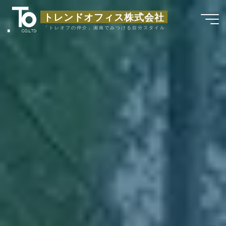
コ
トレンドオフィス株式会社
ン
「トレオフの仲介」湘南でみつける自分スタイル
テ
ン
ツ
へ
ス
キ
ッ
プ