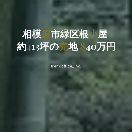
相
模
原
市
緑
区
根
小
屋
約
4
1
3
坪
の
売
地
8
4
0
万
円
trendoffice_inc.