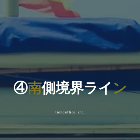
④
南
側
境
界
ラ
イ
ン
trendoffice_inc.