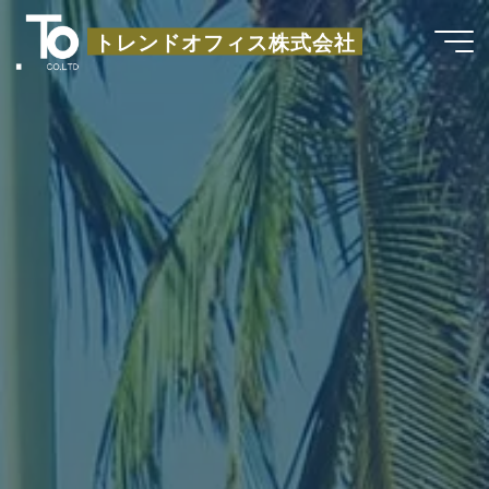
コ
トレンドオフィス株式会社
ン
テ
ン
ツ
へ
ス
キ
ッ
プ