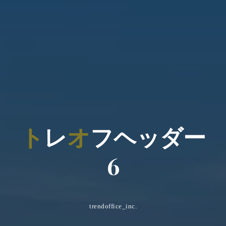
ト
レ
オ
フ
ヘ
ッ
ダ
ー
6
trendoffice_inc.