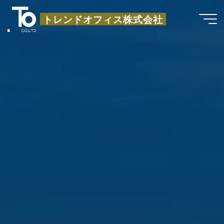
コ
トレンドオフィス株式会社
ン
テ
ン
ツ
へ
ス
キ
ッ
プ