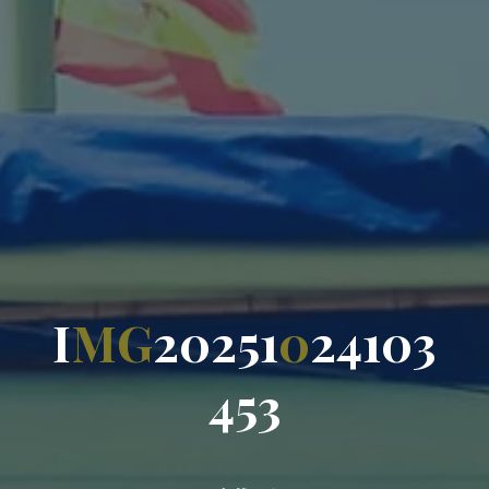
I
M
G
2
0
2
5
1
0
2
4
1
0
3
4
5
3