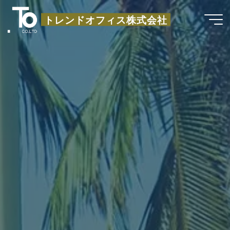
コ
トレンドオフィス株式会社
ン
テ
ン
ツ
へ
ス
キ
ッ
プ