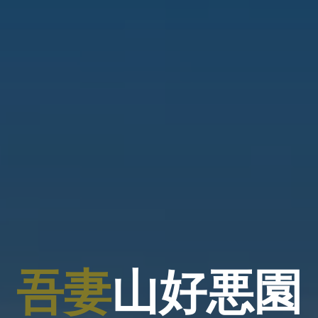
吾
妻
山
好
悪
園