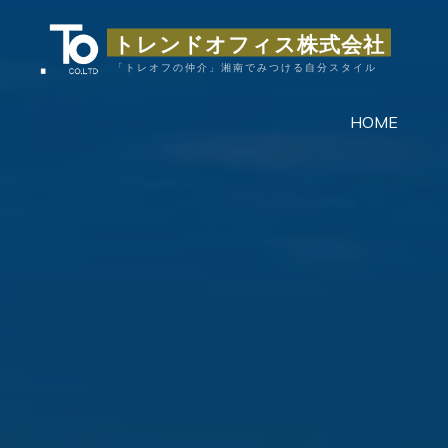
コ
トレンドオフィス株式会社
ン
テ
「トレオフの仲介」湘南でみつける自分スタイル
ン
HOME
ツ
へ
ス
キ
ッ
プ