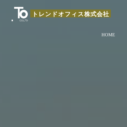
コ
ン
トレンドオフィス株式会社
テ
ン
HOME
ツ
へ
ス
キ
ッ
プ