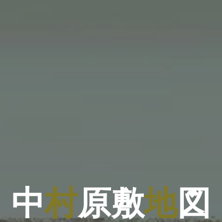
中
村
敷
原
敷
地
図