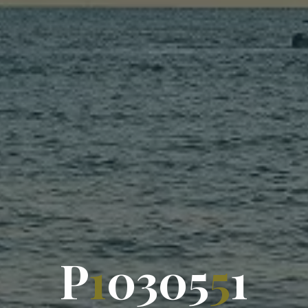
P
1
0
3
0
5
5
1