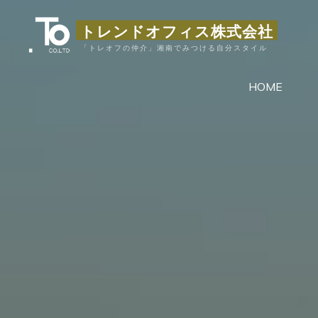
コ
トレンドオフィス株式会社
ン
テ
「トレオフの仲介」湘南でみつける自分スタイル
ン
HOME
ツ
へ
ス
キ
ッ
プ