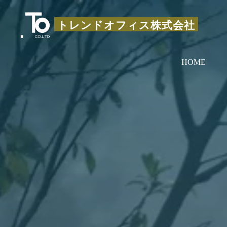
コ
ン
トレンドオフィス株式会社
テ
ン
HOME
ツ
へ
ス
キ
ッ
プ