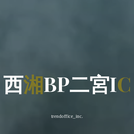
西
湘
B
P
二
宮
I
C
trendoffice_inc.