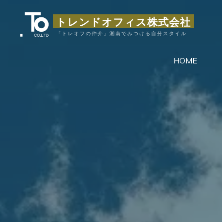
コ
トレンドオフィス株式会社
ン
テ
「トレオフの仲介」湘南でみつける自分スタイル
ン
HOME
ツ
へ
ス
キ
ッ
プ