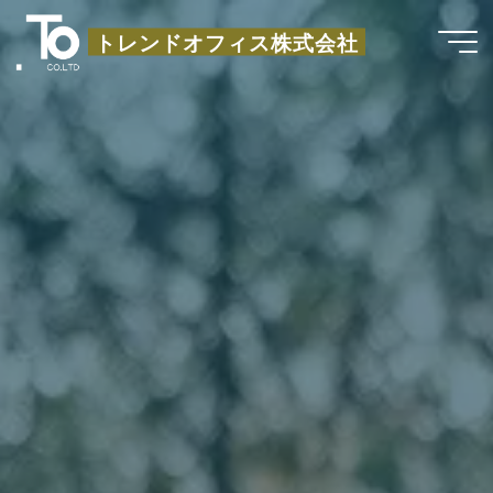
コ
トレンドオフィス株式会社
ン
テ
ン
ツ
へ
ス
キ
ッ
プ