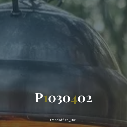
P
1
0
3
0
4
0
2
trendoffice_inc.