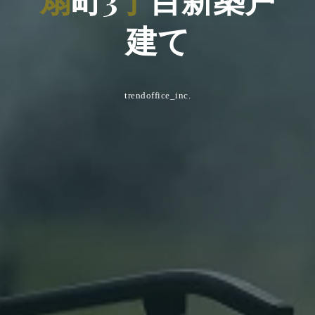
建
て
trendoffice_inc.