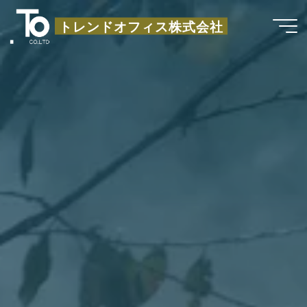
コ
トレンドオフィス株式会社
ン
テ
ン
ツ
へ
ス
キ
ッ
プ