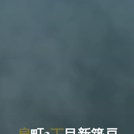
扇
町
3
丁
目
新
築
戸