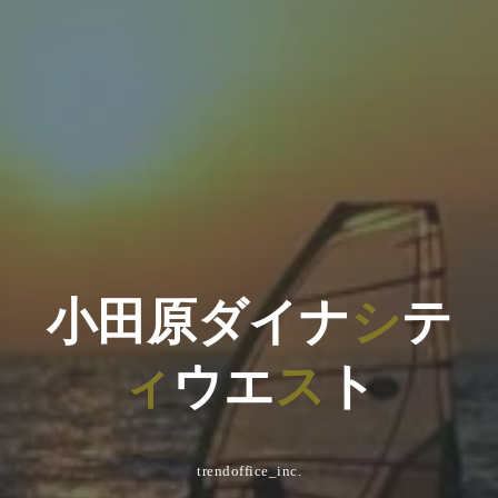
小
田
原
ダ
イ
ナ
シ
テ
ィ
ウ
エ
ス
ト
trendoffice_inc.