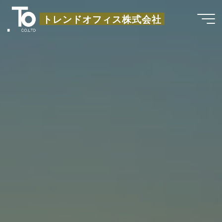
コ
トレンドオフィス株式会社
ン
テ
ン
ツ
へ
ス
キ
ッ
プ