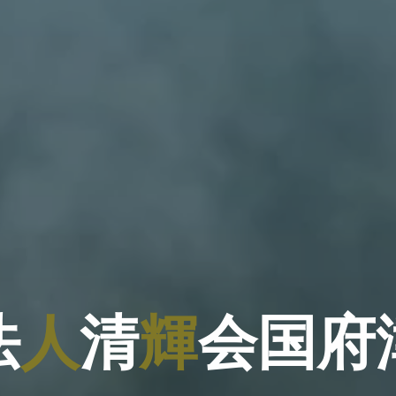
法
人
清
輝
会
国
府