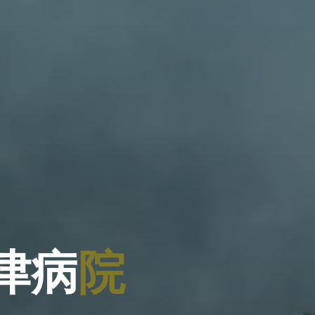
津
病
院