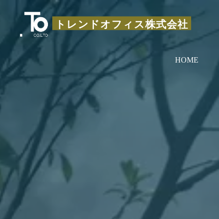
コ
ン
トレンドオフィス株式会社
テ
ン
HOME
ツ
へ
ス
キ
ッ
プ