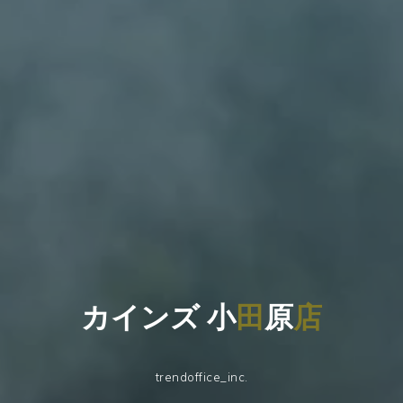
カ
イ
ン
ズ
小
田
原
店
trendoffice_inc.