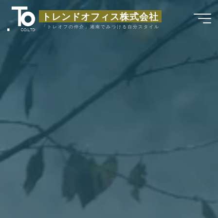
コ
トレンドオフィス株式会社
ン
「トレオフの仲介」湘南でみつける自分スタイル
テ
ン
ツ
へ
ス
キ
ッ
プ