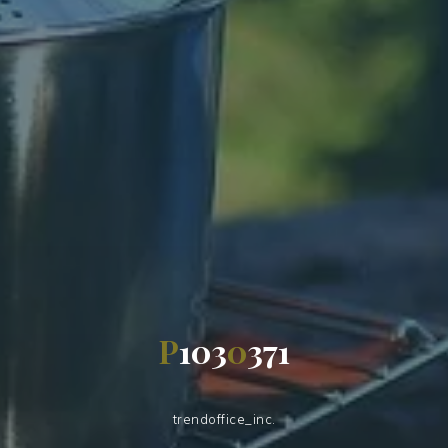
P
1
0
3
0
3
7
1
trendoffice_inc.