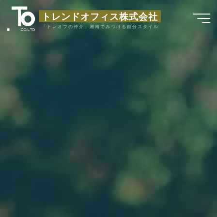
コ
トレンドオフィス株式会社
ン
「トレオフの仲介」湘南でみつける自分スタイル
テ
ン
ツ
へ
ス
キ
ッ
プ