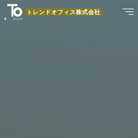
コ
トレンドオフィス株式会社
ン
テ
ン
ツ
へ
ス
キ
ッ
プ