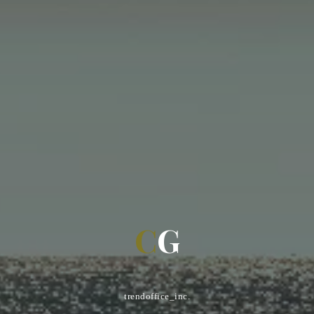
C
G
trendoffice_inc.