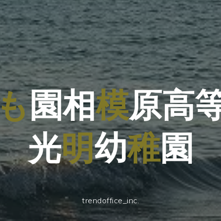
こ
も
園
相
模
高
原
高
光
明
幼
稚
園
trendoffice_inc.