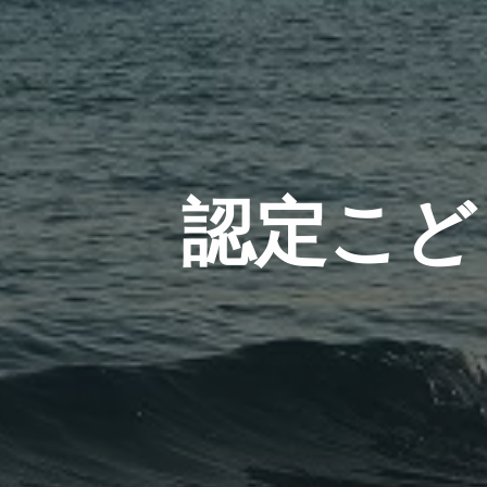
認
定
こ
ど