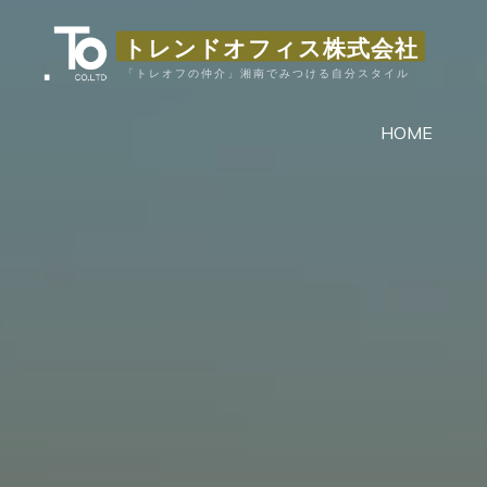
コ
トレンドオフィス株式会社
ン
テ
「トレオフの仲介」湘南でみつける自分スタイル
ン
HOME
ツ
へ
ス
キ
ッ
プ