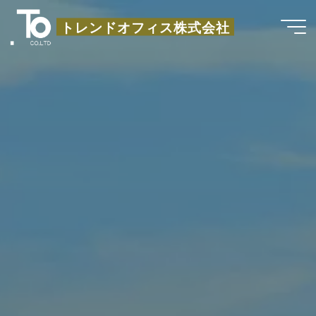
コ
トレンドオフィス株式会社
ン
テ
ン
ツ
へ
ス
キ
ッ
プ