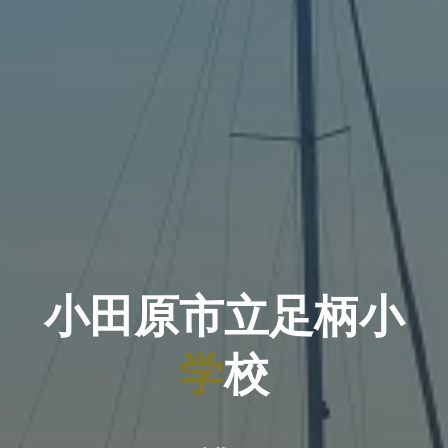
小
田
原
市
市
立
足
足
柄
小
学
校