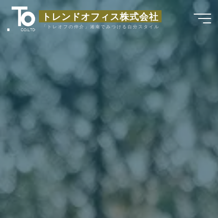
コ
トレンドオフィス株式会社
ン
「トレオフの仲介」湘南でみつける自分スタイル
テ
ン
ツ
へ
ス
キ
ッ
プ