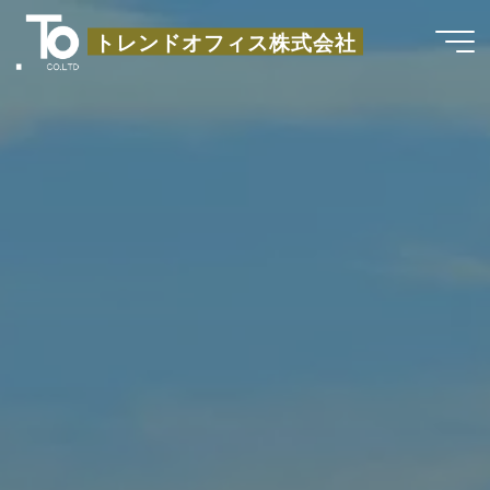
コ
トレンドオフィス株式会社
ン
テ
ン
ツ
へ
ス
キ
ッ
プ