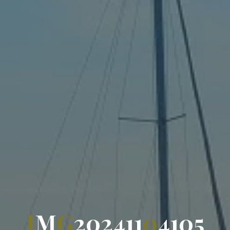
I
M
G
2
0
2
4
1
1
0
4
1
0
5