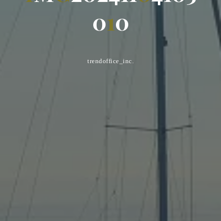
0
1
0
trendoffice_inc.