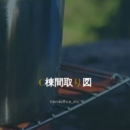
C
棟
間
取
り
図
trendoffice_inc.