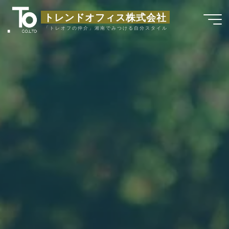
コ
トレンドオフィス株式会社
ン
「トレオフの仲介」湘南でみつける自分スタイル
テ
ン
ツ
へ
ス
キ
ッ
プ