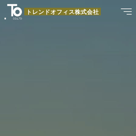
コ
トレンドオフィス株式会社
ン
テ
ン
ツ
へ
ス
キ
ッ
プ