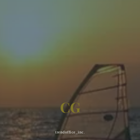
C
G
trendoffice_inc.