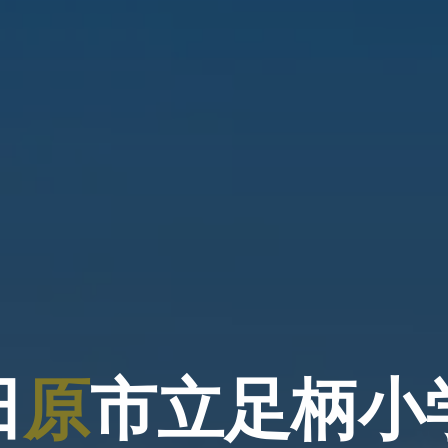
田
原
市
立
足
柄
小