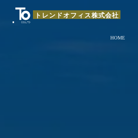
コ
ン
トレンドオフィス株式会社
テ
ン
HOME
ツ
へ
ス
キ
ッ
プ