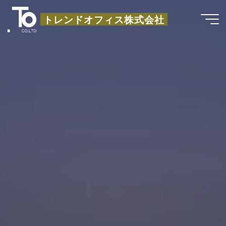
コ
トレンドオフィス株式会社
ン
テ
ン
ツ
へ
ス
キ
ッ
プ