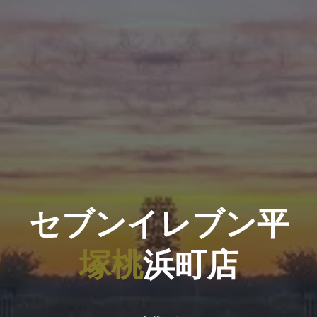
セ
ブ
ン
イ
レ
ブ
ン
平
塚
桃
浜
町
店