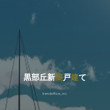
黒
部
丘
新
築
戸
建
て
trendoffice_inc.