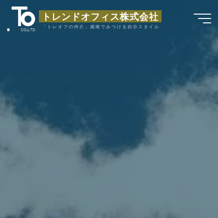
コ
トレンドオフィス株式会社
ン
「トレオフの仲介」湘南でみつける自分スタイル
テ
ン
ツ
へ
ス
キ
ッ
プ