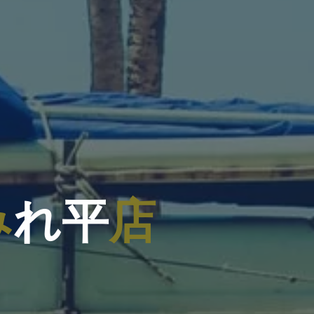
み
れ
平
店