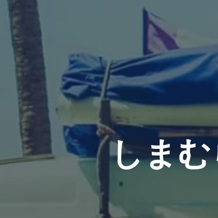
し
ま
む