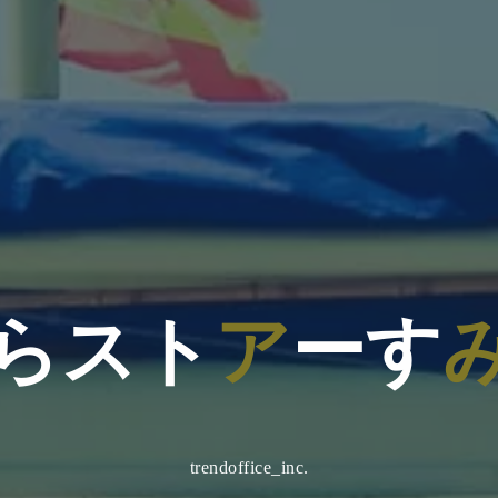
ら
ス
ト
ア
ー
す
trendoffice_inc.