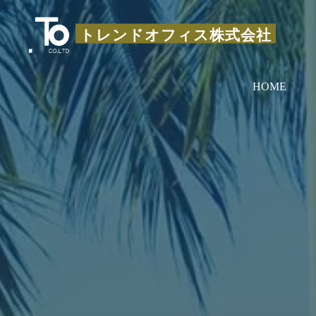
コ
ン
トレンドオフィス株式会社
テ
ン
HOME
ツ
へ
ス
キ
ッ
プ