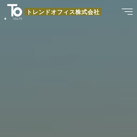
コ
トレンドオフィス株式会社
ン
テ
ン
ツ
へ
ス
キ
ッ
プ