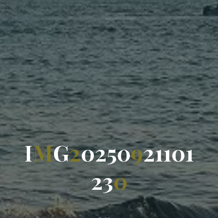
I
M
G
2
0
2
5
0
9
2
1
1
0
1
2
3
0