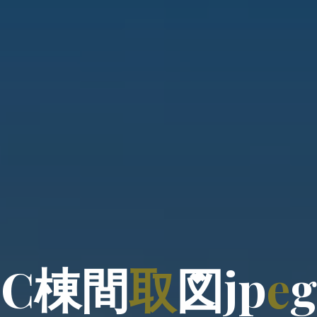
C
棟
間
取
図
j
p
e
g