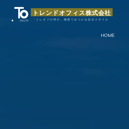
コ
トレンドオフィス株式会社
ン
テ
「トレオフの仲介」湘南でみつける自分スタイル
ン
HOME
ツ
へ
ス
キ
ッ
プ