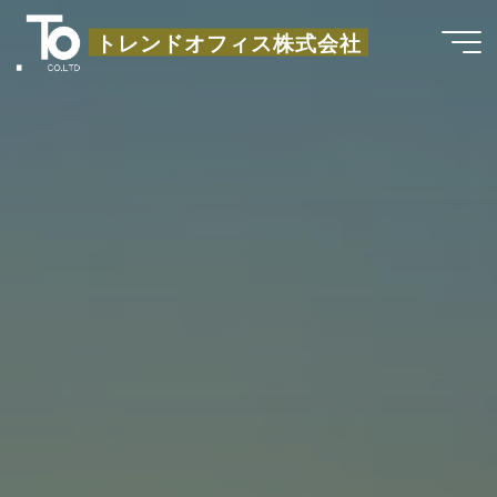
コ
トレンドオフィス株式会社
ン
テ
ン
ツ
へ
ス
キ
ッ
プ