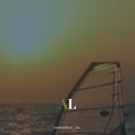
A
L
trendoffice_inc.