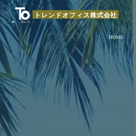
コ
ン
トレンドオフィス株式会社
テ
ン
HOME
ツ
へ
ス
キ
ッ
プ