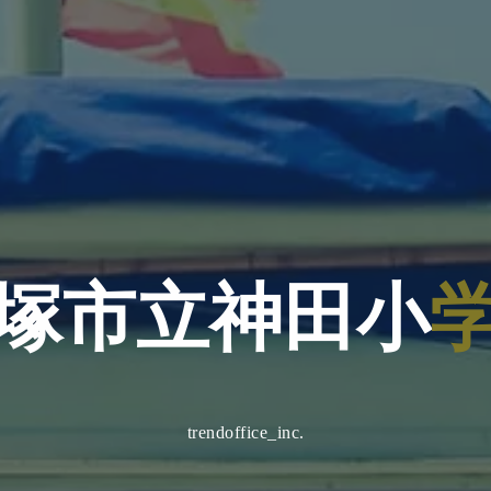
塚
市
立
神
田
小
trendoffice_inc.