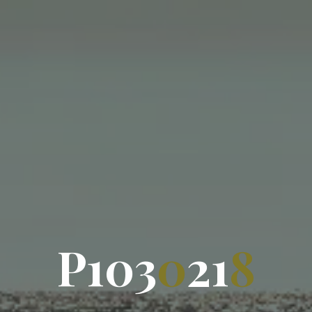
P
1
0
3
0
2
1
8