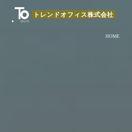
コ
ン
トレンドオフィス株式会社
テ
ン
HOME
ツ
へ
ス
キ
ッ
プ