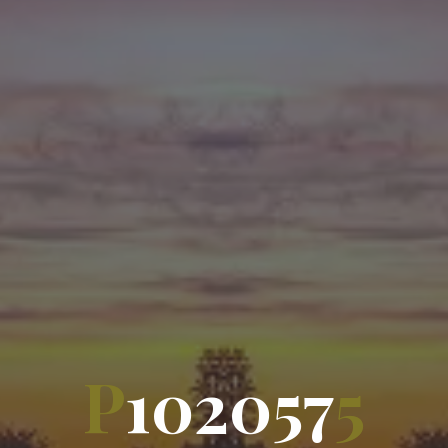
P
1
0
2
0
5
7
5