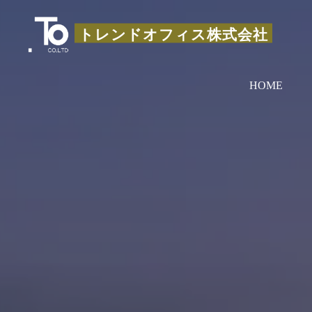
コ
ン
トレンドオフィス株式会社
テ
ン
HOME
ツ
へ
ス
キ
ッ
プ