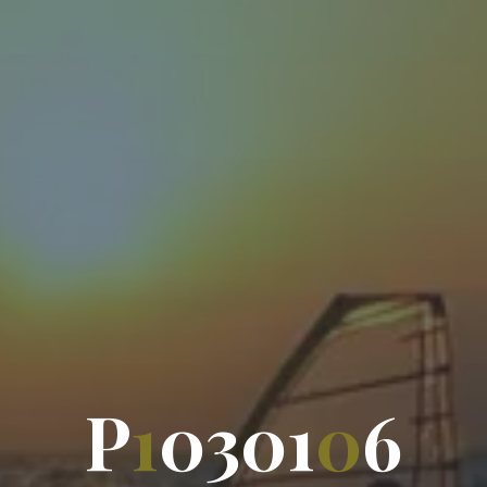
P
1
0
3
0
1
0
6