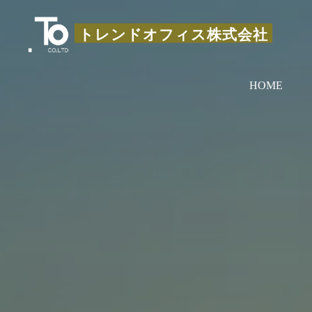
コ
ン
トレンドオフィス株式会社
テ
ン
HOME
ツ
へ
ス
キ
ッ
プ