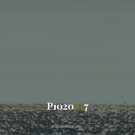
P
1
0
2
0
8
3
7
trendoffice_inc.