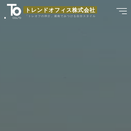
コ
トレンドオフィス株式会社
ン
「トレオフの仲介」湘南でみつける自分スタイル
テ
ン
ツ
へ
ス
キ
ッ
プ