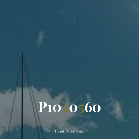
P
1
0
2
0
5
6
0
trendoffice_inc.