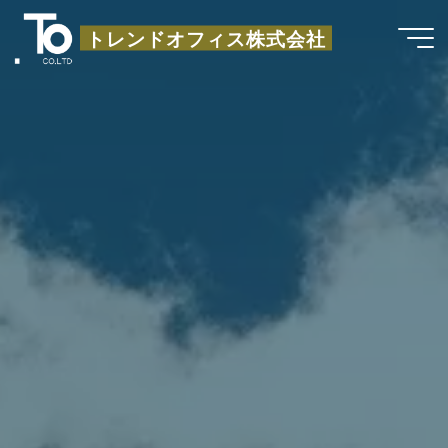
コ
トレンドオフィス株式会社
ン
テ
ン
ツ
へ
ス
キ
ッ
プ