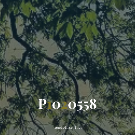
P
1
0
2
0
5
5
8
trendoffice_inc.