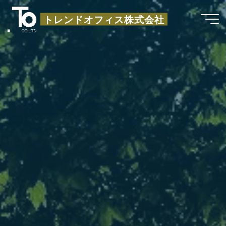
コ
トレンドオフィス株式会社
ン
テ
ン
ツ
へ
ス
キ
ッ
プ