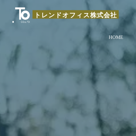
コ
ン
トレンドオフィス株式会社
テ
ン
HOME
ツ
へ
ス
キ
ッ
プ