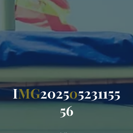
I
M
G
2
0
2
5
0
5
2
3
1
1
5
5
5
6