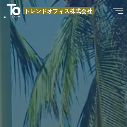
コ
トレンドオフィス株式会社
ン
テ
ン
ツ
へ
ス
キ
ッ
プ