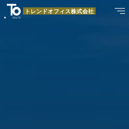
コ
トレンドオフィス株式会社
ン
テ
ン
ツ
へ
ス
キ
ッ
プ