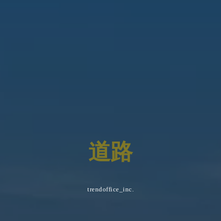
道
路
trendoffice_inc.