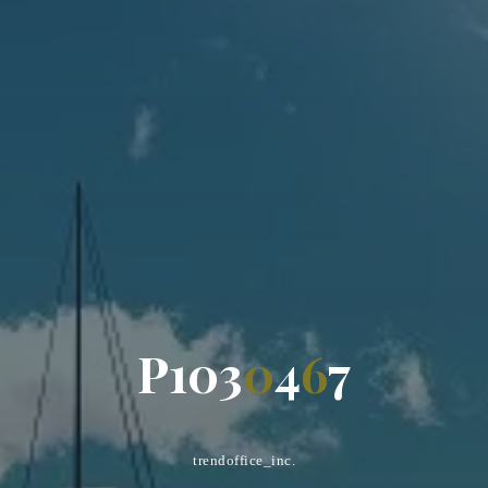
P
1
0
3
0
4
6
7
trendoffice_inc.