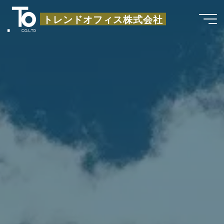
コ
トレンドオフィス株式会社
ン
テ
ン
ツ
へ
ス
キ
ッ
プ