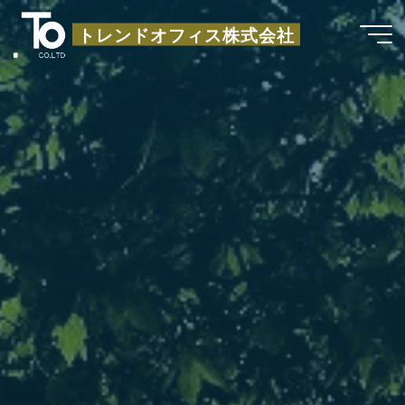
コ
トレンドオフィス株式会社
ン
テ
ン
ツ
へ
ス
キ
ッ
プ