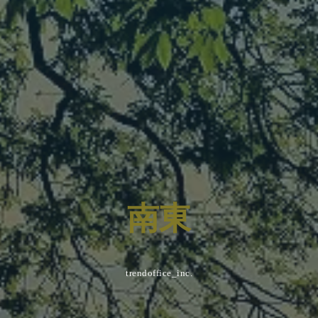
南
東
trendoffice_inc.