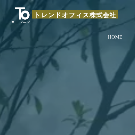
コ
ン
トレンドオフィス株式会社
テ
ン
HOME
ツ
へ
ス
キ
ッ
プ