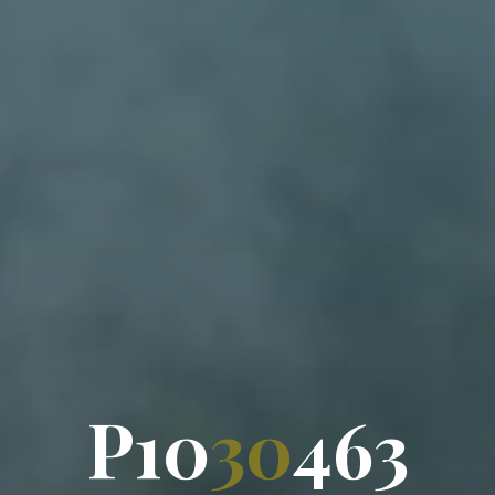
P
1
0
3
0
4
6
3