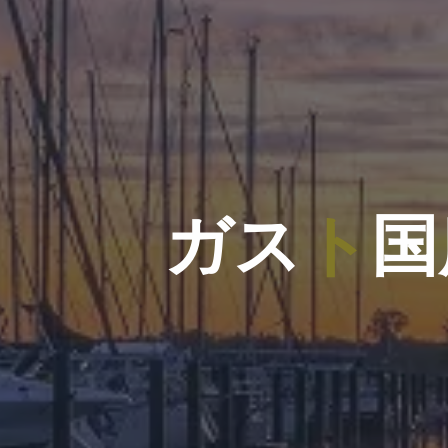
ガ
ス
ト
国