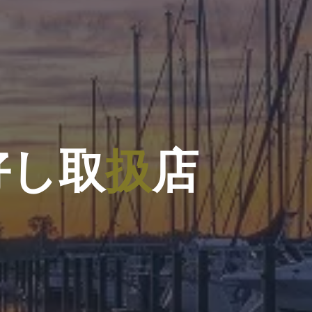
好
し
取
扱
店