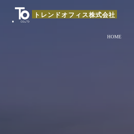
コ
ン
トレンドオフィス株式会社
テ
ン
HOME
ツ
へ
ス
キ
ッ
プ