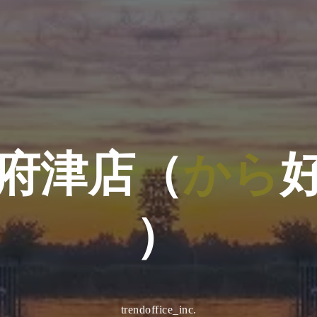
府
津
店
（
か
ら
）
trendoffice_inc.