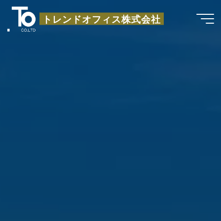
コ
トレンドオフィス株式会社
ン
テ
ン
ツ
へ
ス
キ
ッ
プ