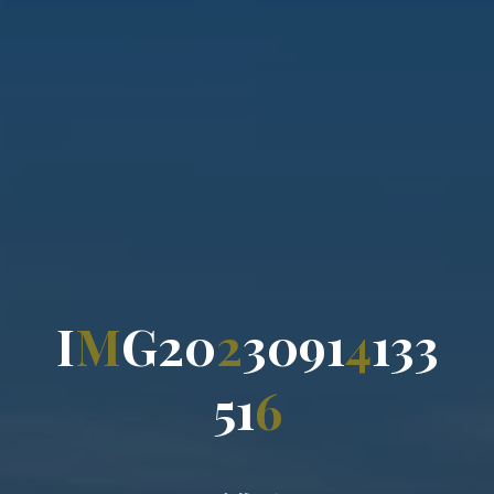
I
M
G
2
0
2
3
0
9
1
4
1
3
3
5
1
6