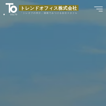
コ
トレンドオフィス株式会社
ン
「トレオフの仲介」湘南でみつける自分スタイル
テ
ン
ツ
へ
ス
キ
ッ
プ